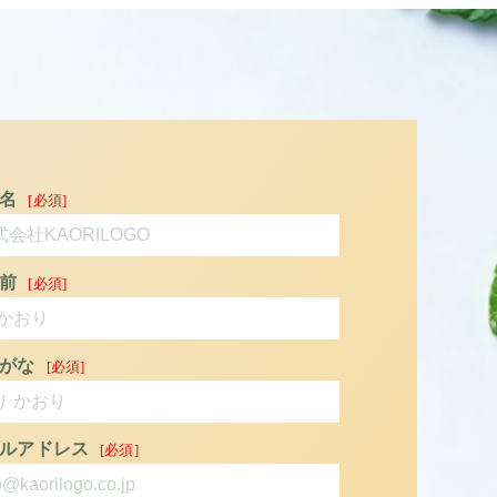
名
前
がな
ルアドレス