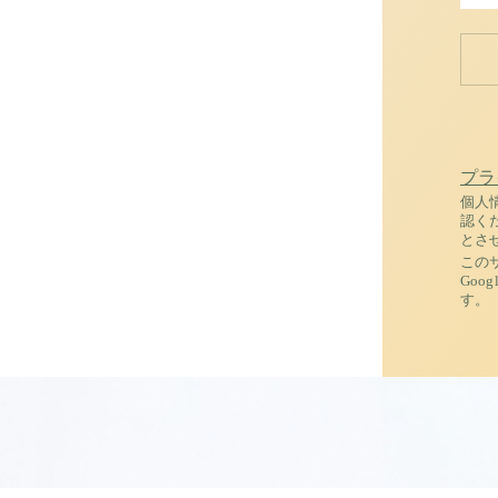
。
プラ
個人
認く
とさ
この
Goog
す。