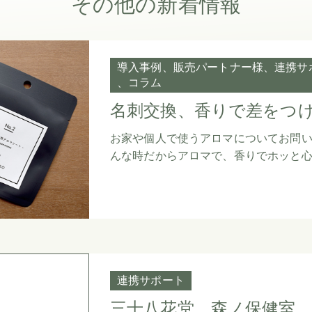
その他の新着情報
導入事例
販売パートナー様
連携サ
コラム
名刺交換、香りで差をつ
お家や個人で使うアロマについてお問
んな時だからアロマで、香りでホッと
連携サポート
三十八花堂 森ノ保健室