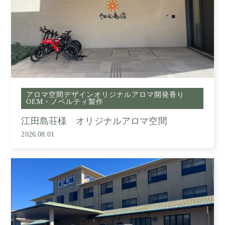
アロマ空間デザイン
オリジナルアロマ開発
香り
OEM・ノベルティ製作
江田島荘様 オリジナルアロマ空間
2026.08.01