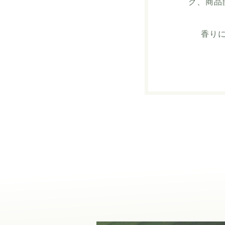
グ、商品
香り