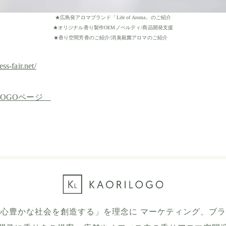
★広島発アロマブランド「Life of Aroma」のご紹介
★オリジナル香り製作OEMノベルティ/商品開発支援
★香り空間芳香のご紹介/消臭殺菌アロマのご紹介
ess-fair.net/
LOGOページ
心豊かな社会を創造する」を理念に マーケティング、ブ