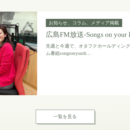
お知らせ
コラム
メディア掲載
広島FM放送-Songs on you
先週と今週で、オタフクホールディン
ム番組songsonyourli…
一覧を見る