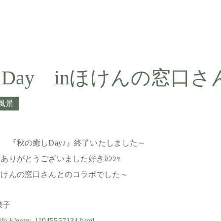
Day inほけんの窓口さ
風景
 『秋の癒しDay♪』終了いたしました～
ありがとうございました好きｶﾝｼｬ
ほけんの窓口さんとのコラボでした～
様子
-life-k/entry-11945557134.html